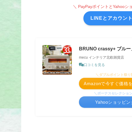
＼ PayPayポイントとYaho
LINEとアカウン
BRUNO crassy+ 
mecu インテリア北欧雑貨店
口コミを見る
＼ダブルポイント祭り
Amazonで今すぐ価
＼ボーナスセレクショ
Yahooショッピ