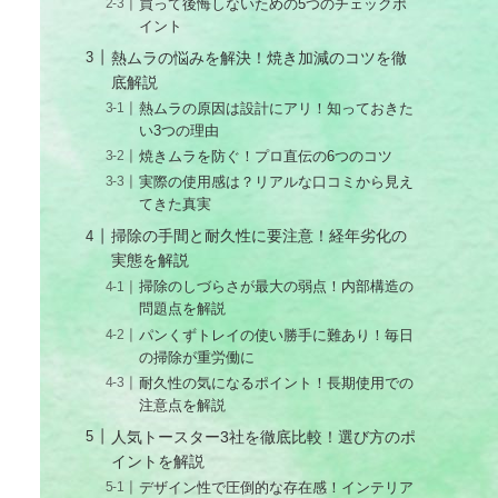
買って後悔しないための5つのチェックポ
イント
熱ムラの悩みを解決！焼き加減のコツを徹
底解説
熱ムラの原因は設計にアリ！知っておきた
い3つの理由
焼きムラを防ぐ！プロ直伝の6つのコツ
実際の使用感は？リアルな口コミから見え
てきた真実
掃除の手間と耐久性に要注意！経年劣化の
実態を解説
掃除のしづらさが最大の弱点！内部構造の
問題点を解説
パンくずトレイの使い勝手に難あり！毎日
の掃除が重労働に
耐久性の気になるポイント！長期使用での
注意点を解説
人気トースター3社を徹底比較！選び方のポ
イントを解説
デザイン性で圧倒的な存在感！インテリア