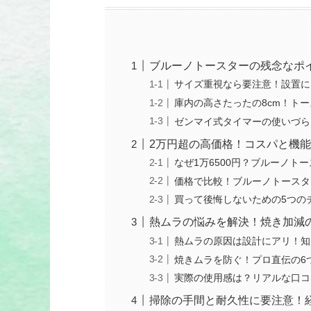
ブルーノトースターの残念なポ
サイズ重視なら要注意！設置に
庫内の高さたったの8cm！ト
ゼンマイ式タイマーの使いづら
2万円超の高価格！コスパと機
なぜ1万6500円？ブルーノト
価格で比較！ブルーノトースタ
買って後悔しないための5つの
熱ムラの悩みを解決！焼き加減
熱ムラの原因は設計にアリ！知
焼きムラを防ぐ！プロ直伝の6
実際の使用感は？リアルな口コ
掃除の手間と耐久性に要注意！