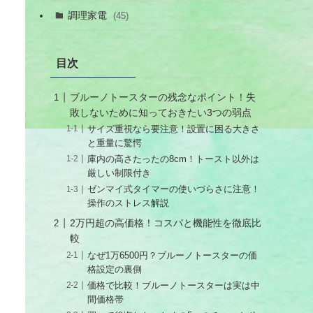
調理家電
(45)
目次
ブルーノトースターの残念なポイント！失
敗しないために知っておきたい3つの弱点
サイズ重視なら要注意！設置に困る大きさ
と重量に驚愕
庫内の高さたったの8cm！トースト以外は
厳しい制限付き
ゼンマイ式タイマーの使いづらさに注意！
操作のストレス解説
2万円超の高価格！コスパと機能性を徹底比
較
なぜ1万6500円？ブルーノトースターの価
格設定の裏側
価格で比較！ブルーノトースターは実は中
間価格帯