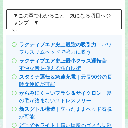
▼この章でわかること｜気になる項目へジ
ャンプ！▼
ラクティブエア史上最強の吸引力
｜パワ
フルスリムヘッドで強力に吸う
ラクティブエア史上最小クラス運転音
｜
不快な音を抑える独自技術
スタミナ運転＆急速充電
｜最長90分の長
時間運転が可能
からみにく～いブラシ＆サイクロン
｜髪
の毛が絡まないストレスフリー
新スグトル構造
｜立ったままヘッド着脱
が可能
どこでもライト
｜暗い場所のゴミも見逃