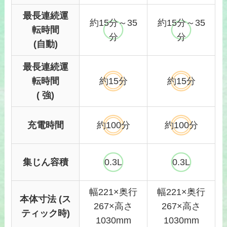
最長連続運
約15分～3
5
約15
分～35
転時間
分
分
(自動)
最長連続運
転時間
約15
分
約1
5分
( 強)
充電時間
約100
分
約10
0分
集じん容積
0.3L
0.3L
幅221×奥行
幅221×奥行
本体寸法 (ス
267×高さ
267×高さ
ティック時)
1030mm
1030mm