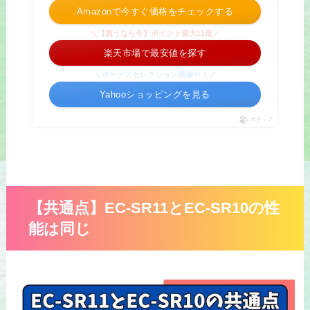
Amazonで今すぐ価格をチェックする
＼【買うなら今】ポイント最大11倍／
楽天市場で最安値を探す
＼ボーナスセレクション開催中！／
Yahooショッピングを見る
ポチップ
【共通点】EC-SR11とEC-SR10の性
能は同じ