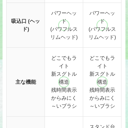
パワーヘッ
パワ
ーヘッ
吸込口 (ヘッ
ド
ド
ド)
(パワフルス
(パワフルス
リムヘッド)
リムヘッド)
どこでもラ
どこでもラ
イト
イト
新スグトル
新ス
グトル
主な機能
構造
構造
残時間表
示
残時間表示
からみにく
からみにく
～いブラシ
～いブラシ
ス
タンド台