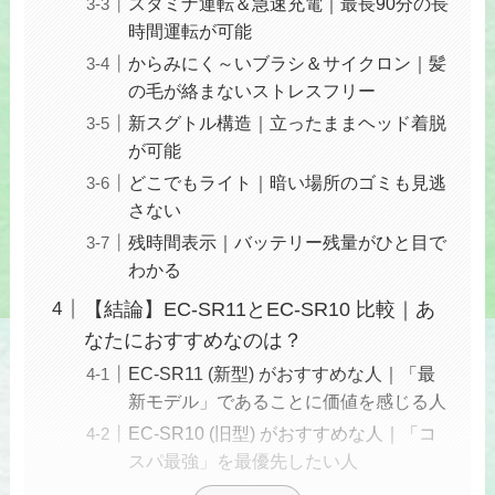
スタミナ運転＆急速充電｜最長90分の長
時間運転が可能
からみにく～いブラシ＆サイクロン｜髪
の毛が絡まないストレスフリー
新スグトル構造｜立ったままヘッド着脱
が可能
どこでもライト｜暗い場所のゴミも見逃
さない
残時間表示｜バッテリー残量がひと目で
わかる
【結論】EC-SR11とEC-SR10 比較｜あ
なたにおすすめなのは？
EC-SR11 (新型) がおすすめな人｜「最
新モデル」であることに価値を感じる人
EC-SR10 (旧型) がおすすめな人｜「コ
スパ最強」を最優先したい人