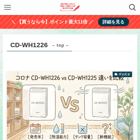
＼ 【買うなら今】ポイント最大11倍 ／
詳細を見る
CD-WH1226
– tag –
季節家電