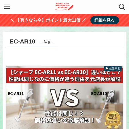
＼ 【買うなら今】ポイント最大11倍 ／
詳細を見る
EC-AR10
– tag –
生活家電