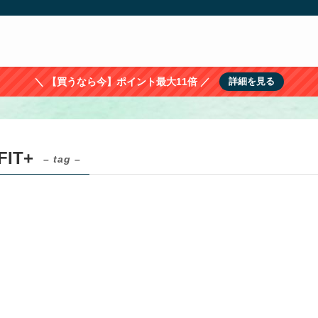
＼ 【買うなら今】ポイント最大11倍 ／
詳細を見る
FIT+
– tag –