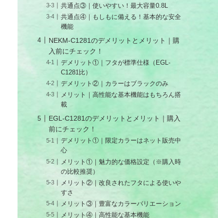
共通点③｜使いやすい！最大容量0.8L
共通点④｜もしもに備える！基本的な安全
機能
NEKM-C1281のデメリットとメリット｜購
入前にチェック！
デメリット①｜フタが標準仕様（EGL-
C1281比）
デメリット②｜カラーはブラックのみ
メリット｜高性能な基本機能はもちろん搭
載
EGL-C1281のデメリットとメリット｜購入
前にチェック！
デメリット①｜限定カラーはネット販売中
心
メリット①｜魅力的な価格設定（※購入時
の比較推奨）
メリット②｜改良されたフタによる使いや
すさ
メリット③｜豊富なカラーバリエーション
メリット④｜高性能な基本機能