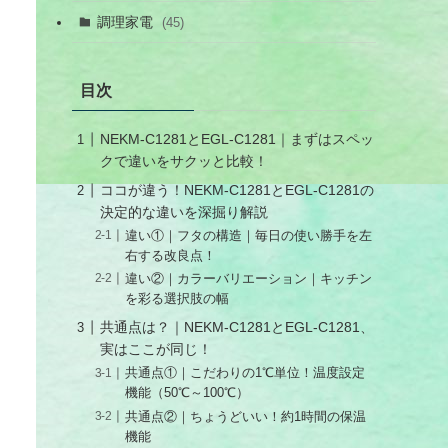
調理家電
(45)
目次
NEKM-C1281とEGL-C1281｜まずはスペッ
クで違いをサクッと比較！
ココが違う！NEKM-C1281とEGL-C1281の
決定的な違いを深掘り解説
違い①｜フタの構造｜毎日の使い勝手を左
右する改良点！
違い②｜カラーバリエーション｜キッチン
を彩る選択肢の幅
共通点は？｜NEKM-C1281とEGL-C1281、
実はここが同じ！
共通点①｜こだわりの1℃単位！温度設定
機能（50℃～100℃）
共通点②｜ちょうどいい！約1時間の保温
機能