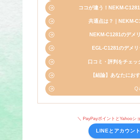
ココが違う！NEKM-C128
共通点は？｜NEKM-C1
NEKM-C1281の
EGL-C1281の
口コミ・評判をチェッ
【結論】あなたにお
Q
＼ PayPayポイントとYaho
LINEとアカウン