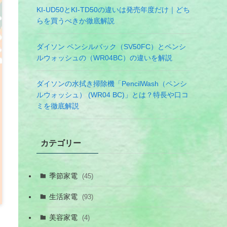
KI-UD50とKI-TD50の違いは発売年度だけ｜どち
らを買うべきか徹底解説
ダイソン ペンシルバック（SV50FC）とペンシ
ルウォッシュの（WR04BC）の違いを解説
ダイソンの水拭き掃除機「PencilWash（ペンシ
ルウォッシュ） (WR04 BC)」とは？特長や口コ
ミを徹底解説
カテゴリー
季節家電
(45)
生活家電
(93)
美容家電
(4)