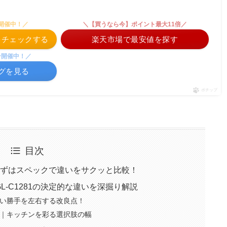
開催中！／
＼【買うなら今】ポイント最大11倍／
格をチェックする
楽天市場で最安値を探す
ン開催中！／
ングを見る
ポチップ
目次
81｜まずはスペックで違いをサクッと比較！
GL-C1281の決定的な違いを深掘り解説
い勝手を左右する改良点！
｜キッチンを彩る選択肢の幅