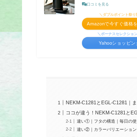
口コミを見る
＼ダブルポイント祭り
Amazonで今すぐ価
＼ボーナスセレクショ
Yahooショッピ
NEKM-C1281とEGL-C12
ココが違う！NEKM-C1281とE
違い①｜フタの構造｜毎日の使
違い②｜カラーバリエーション