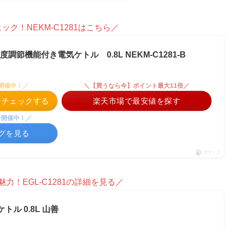
ク！NEKM-C1281はこちら／
度調節機能付き電気ケトル 0.8L NEKM-C1281-B
）
開催中！／
＼【買うなら今】ポイント最大11倍／
格をチェックする
楽天市場で最安値を探す
ン開催中！／
ングを見る
ポチップ
力！EGL-C1281の詳細を見る／
ケトル 0.8L 山善