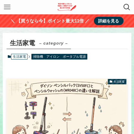
＼ 【買うなら今】ポイント最大11倍 ／
詳細を見る
生活家電
– category –
生活家電
掃除機
アイロン
ポータブル電源
生活家電