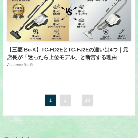
【三菱 Be-K】TC-FD2EとTC-FJ2Eの違いは4つ｜元
店長が「迷ったら上位モデル」と断言する理由
2026年2月17日
1
2
...
10